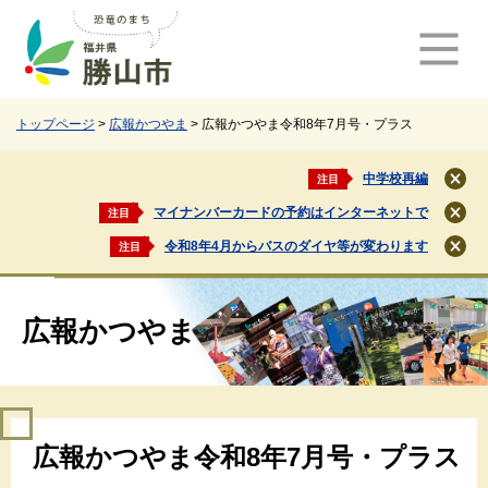
ペ
メ
ー
ニ
ジ
ュ
の
ー
先
を
頭
飛
トップページ
>
広報かつやま
>
広報かつやま令和8年7月号・プラス
で
ば
す
し
中学校再編
注目
閉
。
て
じ
マイナンバーカードの予約はインターネットで
注目
本
閉
る
文
じ
令和8年4月からバスのダイヤ等が変わります
注目
閉
る
へ
じ
る
広報かつやま
本
広報かつやま令和8年7月号・プラス
文