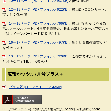
10ー11ページ [PDFファイル／937KB]
／pHOTo話題
12ー13ページ [PDFファイル／622KB]
／勝山DINOコンサート、
宝くじ文化公演
14ー15ページ [PDFファイル／766KB]
／勝山×恐竜 かつやま恐
竜スクールスタート、6月定例市議会、勝山温泉センター水芭蕉の入
浴はマイナンバーカード持参でお得に！
16ー17ページ [PDFファイル／497KB]
／新しい資格確認書など
を郵送します
18ー19ページ [PDFファイル／726KB]
／ご存知ですか？ちょっ
とお得な年金制度、お知らせ
広報かつやま7月号プラス＋
プラス版 [PDFファイル／2.43MB]
PDF形式のファイルをご覧いただく場合には、Adobe社が提供するAdobe