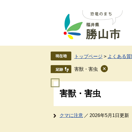
ペ
メ
ー
ニ
ジ
ュ
の
ー
先
を
頭
飛
で
ば
す
し
トップページ
>
よくある質
。
て
本
害獣・害虫
文
へ
本
害獣・害虫
文
クマに注意
2026年5月1日更新