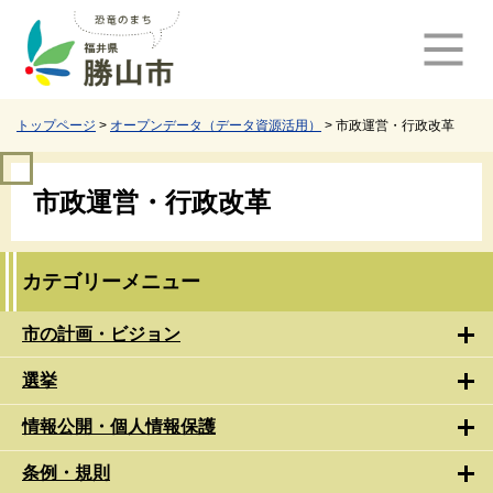
ペ
メ
ー
ニ
ジ
ュ
の
ー
先
を
頭
飛
トップページ
>
オープンデータ（データ資源活用）
>
市政運営・行政改革
で
ば
す
し
本
。
て
市政運営・行政改革
文
本
文
へ
カテゴリーメニュー
市の計画・ビジョン
選挙
情報公開・個人情報保護
条例・規則