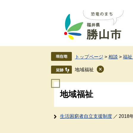
ペ
メ
ー
ニ
ジ
ュ
の
ー
先
を
頭
飛
で
ば
す
し
トップページ
>
相談
>
福祉
。
て
本
地域福祉
文
へ
本
地域福祉
文
生活困窮者自立支援制度
201