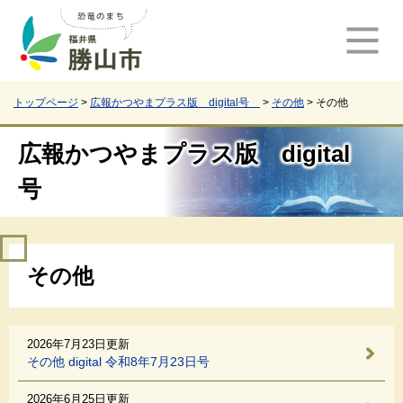
ペ
メ
ー
ニ
ジ
ュ
の
ー
先
を
頭
飛
トップページ
>
広報かつやまプラス版 digital号
>
その他
>
その他
で
ば
す
し
広報かつやまプラス版 digital
。
て
本
号
文
へ
本
その他
文
2026年7月23日更新
その他 digital 令和8年7月23日号
2026年6月25日更新