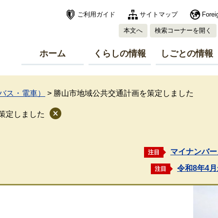
ご利用ガイド
サイトマップ
Forei
本文へ
検索コーナーを開く
ホーム
くらしの情報
しごとの情報
バス・電車）
>
勝山市地域公共交通計画を策定しました
策定しました
マイナンバー
注目
令和8年4
注目