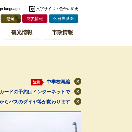
gn languages
文字サイズ・色合い変更
恐竜
防災情報
休日当番医
観光情報
市政情報
中学校再編
注目
閉
じ
カードの予約はインターネットで
閉
る
じ
月からバスのダイヤ等が変わります
閉
る
じ
る