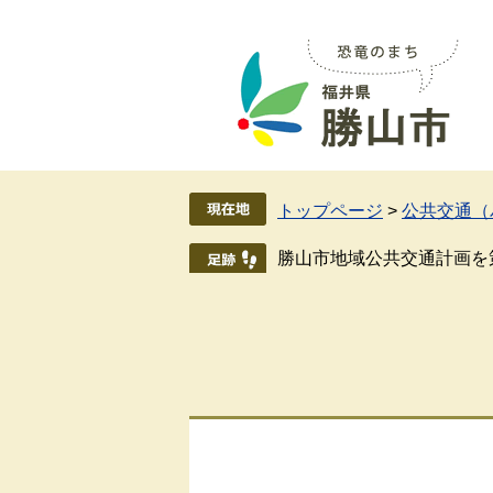
ペ
メ
ー
ニ
ジ
ュ
の
ー
先
を
頭
飛
で
ば
す
し
トップページ
>
公共交通（
。
て
本
勝山市地域公共交通計画を
文
へ