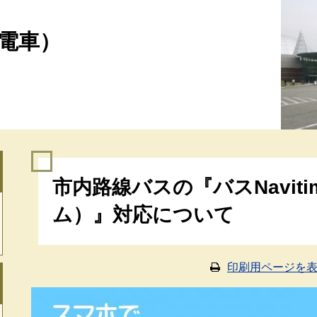
電車）
本
市内路線バスの『バスNavit
文
ム）』対応について
印刷用ページを