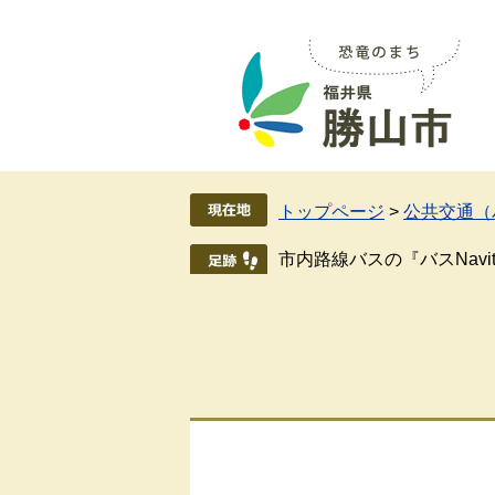
ペ
メ
ー
ニ
ジ
ュ
の
ー
先
を
頭
飛
で
ば
す
し
トップページ
>
公共交通（
。
て
本
市内路線バスの『バスNavi
文
へ