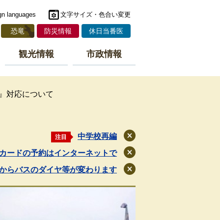
gn languages
文字サイズ・色合い変更
恐竜
防災情報
休日当番医
観光情報
市政情報
）』対応について
中学校再編
注目
閉
じ
カードの予約はインターネットで
閉
る
じ
月からバスのダイヤ等が変わります
閉
る
じ
る