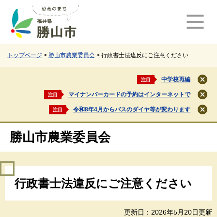
ペ
メ
ー
ニ
ジ
ュ
の
ー
先
を
頭
飛
トップページ
>
勝山市農業委員会
>
行政書士法違反にご注意ください
で
ば
す
し
中学校再編
注目
閉
。
て
じ
マイナンバーカードの予約はインターネットで
注目
本
閉
る
文
じ
令和8年4月からバスのダイヤ等が変わります
注目
閉
る
へ
じ
る
勝山市農業委員会
本
行政書士法違反にご注意ください
文
更新日：2026年5月20日更新