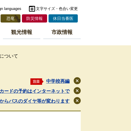
gn languages
文字サイズ・色合い変更
恐竜
防災情報
休日当番医
観光情報
市政情報
について
中学校再編
注目
閉
じ
カードの予約はインターネットで
閉
る
じ
月からバスのダイヤ等が変わります
閉
る
じ
る