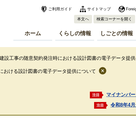
ご利用ガイド
サイトマップ
Forei
本文へ
検索コーナーを開く
ホーム
くらしの情報
しごとの情報
建設工事の随意契約発注時における設計図書の電子データ提供
における設計図書の電子データ提供について
マイナンバー
注目
令和8年4
注目