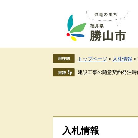
ペ
メ
ー
ニ
ジ
ュ
の
ー
先
を
頭
飛
で
ば
す
し
トップページ
>
入札情報
>
。
て
本
建設工事の随意契約発注時
文
へ
入札情報