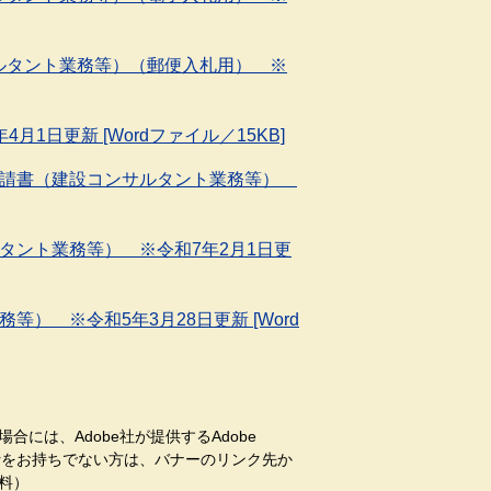
ルタント業務等）（郵便入札用） ※
1日更新 [Wordファイル／15KB]
申請書（建設コンサルタント業務等）
タント業務等） ※令和7年2月1日更
） ※令和5年3月28日更新 [Word
合には、Adobe社が提供するAdobe
aderをお持ちでない方は、バナーのリンク先か
料）