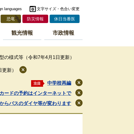
gn languages
文字サイズ・色合い変更
恐竜
防災情報
休日当番医
観光情報
市政情報
型の様式等（令和7年4月1日更新）
日更新）
中学校再編
注目
閉
じ
カードの予約はインターネットで
閉
る
じ
月からバスのダイヤ等が変わります
閉
る
じ
る