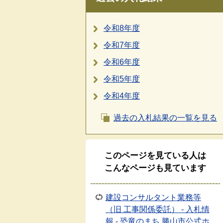
令和8年度
令和7年度
令和6年度
令和5年度
令和4年度
過去の入札結果の一覧を見る
このページを見ている人は
こんなページも見ています
建設コンサルタント業務等
（旧 工事関係委託） - 入札情
報 - 恐竜のまち 勝山市公式ホ