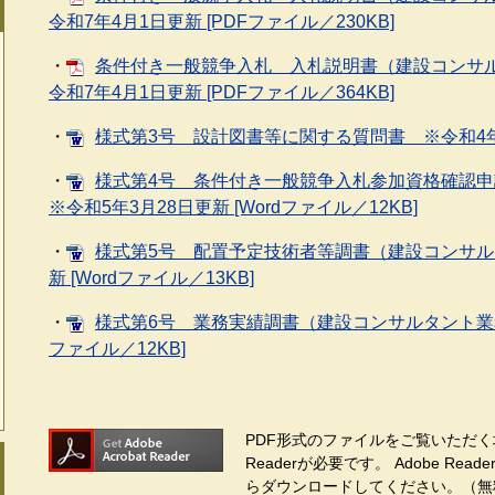
令和7年4月1日更新 [PDFファイル／230KB]
・
条件付き一般競争入札 入札説明書（建設コンサ
令和7年4月1日更新 [PDFファイル／364KB]
・
様式第3号 設計図書等に関する質問書 ※令和4年4月
・
様式第4号 条件付き一般競争入札参加資格確認
※令和5年3月28日更新 [Wordファイル／12KB]
・
様式第5号 配置予定技術者等調書（建設コンサル
新 [Wordファイル／13KB]
・
様式第6号 業務実績調書（建設コンサルタント業務等
ファイル／12KB]
PDF形式のファイルをご覧いただく場
Readerが必要です。
Adobe Re
らダウンロードしてください。（無