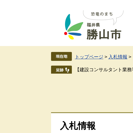
ペ
メ
ー
ニ
ジ
ュ
の
ー
先
を
頭
飛
で
ば
す
し
トップページ
>
入札情報
>
。
て
本
【建設コンサルタント業務
文
へ
入札情報