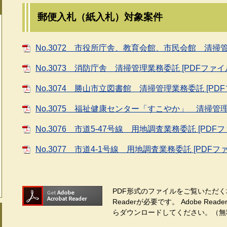
郵便入札（紙入札）対象案件
No.3072 市役所庁舎、教育会館、市民会館 清掃管理
No.3073 消防庁舎 清掃管理業務委託 [PDFファイル
No.3074 勝山市立図書館 清掃管理業務委託 [PDF
No.3075 福祉健康センター「すこやか」 清掃管理業
No.3076 市道5-47号線 用地調査業務委託 [PDFフ
No.3077 市道4-1号線 用地調査業務委託 [PDFファ
PDF形式のファイルをご覧いただく場
Readerが必要です。
Adobe Re
らダウンロードしてください。（無