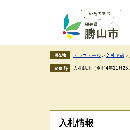
ペ
メ
ー
ニ
ジ
ュ
の
ー
先
を
頭
飛
で
ば
す
し
トップページ
>
入札情報
>
。
て
本
入札結果（令和4年11月2
文
へ
入札情報