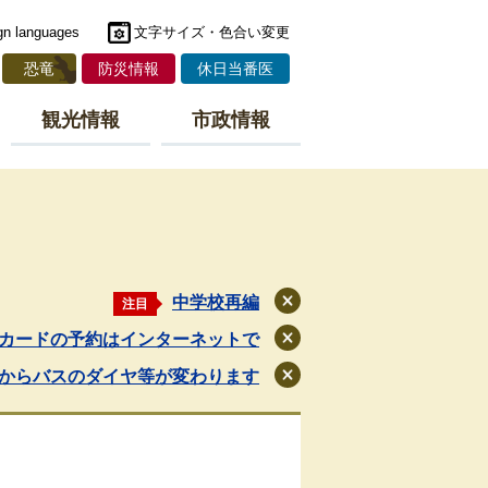
gn languages
文字サイズ・色合い変更
恐竜
防災情報
休日当番医
観光情報
市政情報
中学校再編
注目
閉
じ
カードの予約はインターネットで
閉
る
じ
月からバスのダイヤ等が変わります
閉
る
じ
る