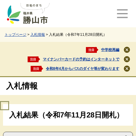
ペ
メ
ー
ニ
ジ
ュ
の
ー
先
を
頭
飛
トップページ
>
入札情報
>
入札結果（令和7年11月28日開札）
で
ば
す
し
中学校再編
注目
閉
。
て
じ
マイナンバーカードの予約はインターネットで
注目
本
閉
る
文
じ
令和8年4月からバスのダイヤ等が変わります
注目
閉
る
へ
じ
る
入札情報
本
入札結果（令和7年11月28日開札）
文