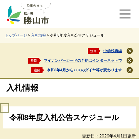
ペ
メ
ー
ニ
ジ
ュ
の
ー
先
を
頭
飛
トップページ
>
入札情報
>
令和8年度入札公告スケジュール
で
ば
す
し
中学校再編
注目
閉
。
て
じ
マイナンバーカードの予約はインターネットで
注目
本
閉
る
文
じ
令和8年4月からバスのダイヤ等が変わります
注目
閉
る
へ
じ
る
入札情報
本
令和8年度入札公告スケジュール
文
更新日：2026年4月1日更新