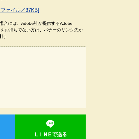
Fファイル／37KB]
合には、Adobe社が提供するAdobe
aderをお持ちでない方は、バナーのリンク先か
料）