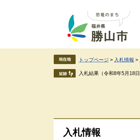
ペ
メ
ー
ニ
ジ
ュ
の
ー
先
を
頭
飛
で
ば
す
し
トップページ
>
入札情報
>
。
て
本
入札結果（令和8年5月18
文
へ
入札情報