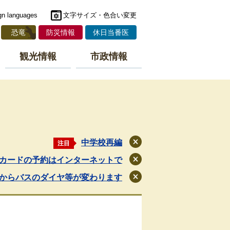
gn languages
文字サイズ・色合い変更
恐竜
防災情報
休日当番医
観光情報
市政情報
中学校再編
注目
閉
じ
カードの予約はインターネットで
閉
る
じ
月からバスのダイヤ等が変わります
閉
る
じ
る