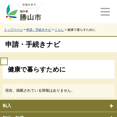
ペ
メ
ー
ニ
ジ
ュ
の
ー
先
を
頭
飛
トップページ
>
申請・手続きナビ
>
くらし
>
健康で暮らすために
で
ば
す
し
申請・手続きナビ
。
て
本
文
本
へ
健康で暮らすために
文
現在、掲載されている情報はありません。
転入