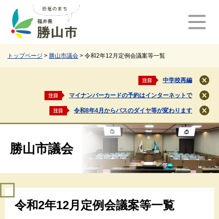
ペ
メ
ー
ニ
ジ
ュ
の
ー
先
を
頭
飛
トップページ
>
勝山市議会
>
令和2年12月定例会議案等一覧
で
ば
す
し
中学校再編
注目
閉
。
て
じ
マイナンバーカードの予約はインターネットで
注目
本
閉
る
文
じ
令和8年4月からバスのダイヤ等が変わります
注目
閉
る
へ
じ
る
勝山市議会
本
令和2年12月定例会議案等一覧
文