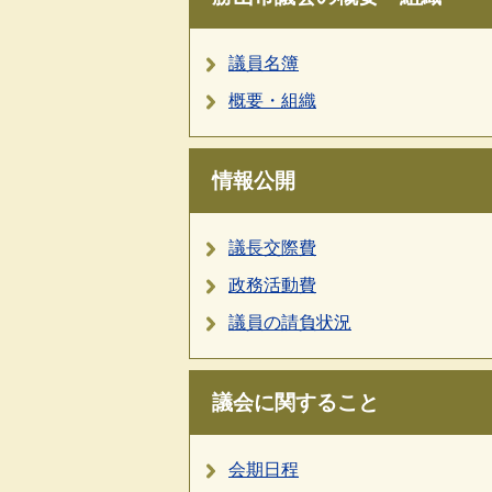
議員名簿
概要・組織
情報公開
議長交際費
政務活動費
議員の請負状況
議会に関すること
会期日程