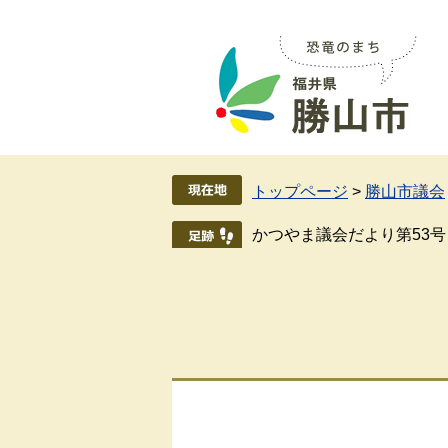
ペ
メ
ー
ニ
ジ
ュ
の
ー
先
を
頭
飛
で
ば
す
し
トップページ
>
勝山市議会
。
て
本
かつやま議会だより第53号
文
へ