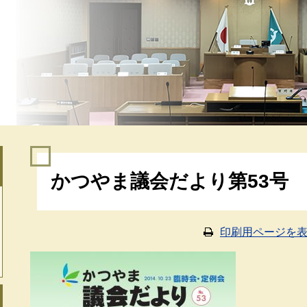
本
かつやま議会だより第53号
文
印刷用ページを