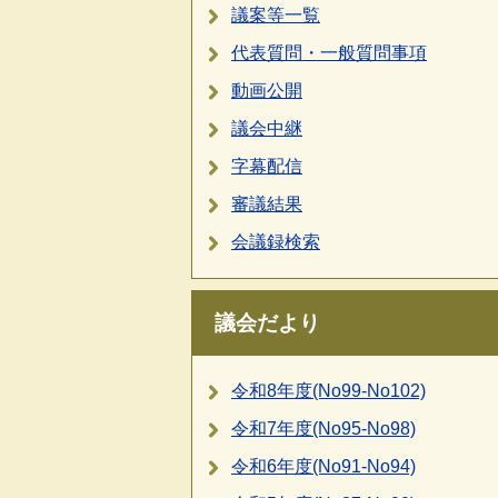
議案等一覧
代表質問・一般質問事項
動画公開
議会中継
字幕配信
審議結果
会議録検索
議会だより
令和8年度(No99-No102)
令和7年度(No95-No98)
令和6年度(No91-No94)