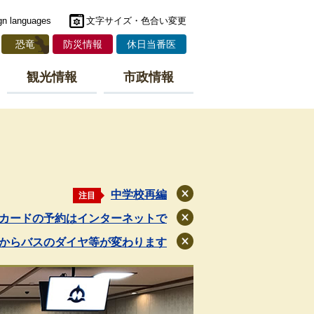
gn languages
文字サイズ・色合い変更
恐竜
防災情報
休日当番医
観光情報
市政情報
中学校再編
注目
閉
じ
カードの予約はインターネットで
閉
る
じ
月からバスのダイヤ等が変わります
閉
る
じ
る