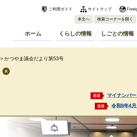
ご利用ガイド
サイトマップ
Forei
本文へ
検索コーナーを開く
ホーム
くらしの情報
しごとの情報
>
かつやま議会だより第53号
マイナンバー
注目
令和8年4
注目