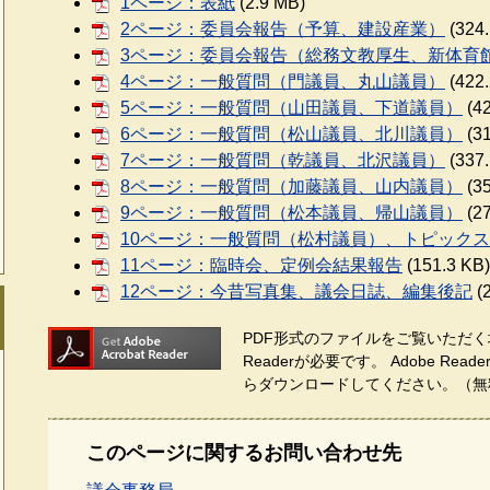
1ページ：表紙
(2.9 MB)
2ページ：委員会報告（予算、建設産業）
(324.
3ページ：委員会報告（総務文教厚生、新体育
4ページ：一般質問（門議員、丸山議員）
(422.
5ページ：一般質問（山田議員、下道議員）
(42
6ページ：一般質問（松山議員、北川議員）
(31
7ページ：一般質問（乾議員、北沢議員）
(337.
8ページ：一般質問（加藤議員、山内議員）
(35
9ページ：一般質問（松本議員、帰山議員）
(27
10ページ：一般質問（松村議員）、トピックス
11ページ：臨時会、定例会結果報告
(151.3 KB)
12ページ：今昔写真集、議会日誌、編集後記
(2
PDF形式のファイルをご覧いただく場
Readerが必要です。
Adobe Re
らダウンロードしてください。（無
このページに関するお問い合わせ先