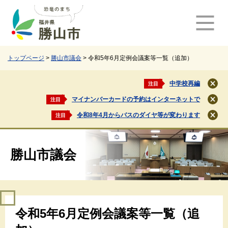
ペ
メ
ー
ニ
ジ
ュ
の
ー
先
を
頭
飛
トップページ
>
勝山市議会
>
令和5年6月定例会議案等一覧（追加）
で
ば
す
し
中学校再編
注目
閉
。
て
じ
マイナンバーカードの予約はインターネットで
注目
本
閉
る
文
じ
令和8年4月からバスのダイヤ等が変わります
注目
閉
る
へ
じ
る
勝山市議会
本
令和5年6月定例会議案等一覧（追
文