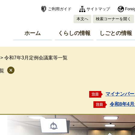
ご利用ガイド
サイトマップ
Forei
本文へ
検索コーナーを開く
ホーム
くらしの情報
しごとの情報
>
令和7年3月定例会議案等一覧
覧
マイナンバー
注目
令和8年4
注目