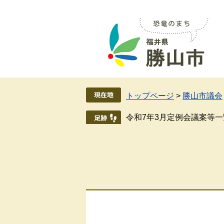
ペ
メ
ー
ニ
ジ
ュ
の
ー
先
を
頭
飛
で
ば
す
し
トップページ
>
勝山市議会
。
て
本
令和7年3月定例会議案等一
文
へ