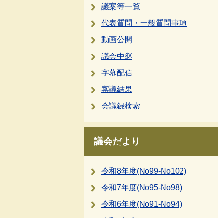
議案等一覧
代表質問・一般質問事項
動画公開
議会中継
字幕配信
審議結果
会議録検索
議会だより
令和8年度(No99-No102)
令和7年度(No95-No98)
令和6年度(No91-No94)