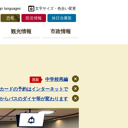
gn languages
文字サイズ・色合い変更
恐竜
防災情報
休日当番医
観光情報
市政情報
中学校再編
注目
閉
じ
カードの予約はインターネットで
閉
る
じ
月からバスのダイヤ等が変わります
閉
る
じ
る