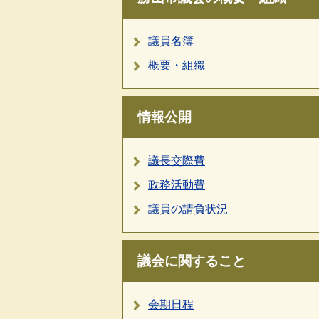
議員名簿
概要・組織
情報公開
議長交際費
政務活動費
議員の請負状況
議会に関すること
会期日程