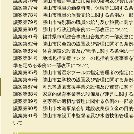
議案第76号 勝山市会計年度任用職員の給与及び費用
議案第77号 勝山市職員の勤務時間、休暇等に関する
議案第78号 勝山市職員の旅費支給に関する条例の一
議案第79号 勝山市特別職の職員の給与及び旅費に関
議案第80号 勝山市行政組織条例の一部改正について
議案第81号 福井県市町総合事務組合規約の一部変更に
議案第82号 勝山市民会館の設置及び管理に関する条
議案第83号 体育施設の設置及び管理に関する条例の
議案第84号 地域包括支援センターの包括的支援事業
準を定める条例の一部改正について
議案第85号 勝山市営温水プールの指定管理者の指定に
議案第86号 勝山市立学校の設置及び管理に関する条
議案第87号 乳児等通園支援事業の設備及び運営に関
議案第88号 家庭的保育事業等の設備及び運営に関す
議案第89号 空家等の適切な管理に関する条例の一部
議案第90号 勝山市水道事業会計建設改良積立金の目
議案第91号 勝山市布設工事監督者及び水道技術管理
いて