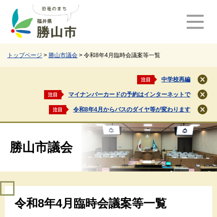
ペ
メ
ー
ニ
ジ
ュ
の
ー
先
を
頭
飛
トップページ
>
勝山市議会
>
令和8年4月臨時会議案等一覧
で
ば
す
し
中学校再編
注目
閉
。
て
じ
マイナンバーカードの予約はインターネットで
注目
本
閉
る
文
じ
令和8年4月からバスのダイヤ等が変わります
注目
閉
る
へ
じ
る
勝山市議会
本
令和8年4月臨時会議案等一覧
文