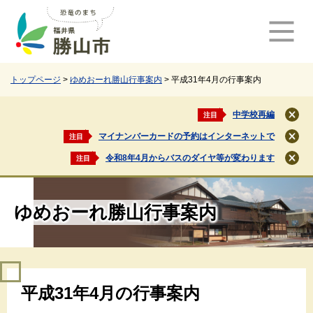
ペ
メ
ー
ニ
ジ
ュ
の
ー
先
を
頭
飛
トップページ
>
ゆめおーれ勝山行事案内
>
平成31年4月の行事案内
で
ば
す
し
中学校再編
注目
閉
。
て
じ
マイナンバーカードの予約はインターネットで
注目
本
閉
る
文
じ
令和8年4月からバスのダイヤ等が変わります
注目
閉
る
へ
じ
る
ゆめおーれ勝山行事案内
本
平成31年4月の行事案内
文