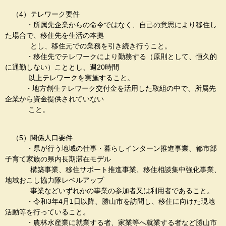
（4）テレワーク要件
・所属先企業からの命令ではなく、自己の意思により移住し
た場合で、移住先を生活の本拠
とし、移住元での業務を引き続き行うこと。
・移住先でテレワークにより勤務する（原則として、恒久的
に通勤しない）こととし、週20時間
以上テレワークを実施すること。
・地方創生テレワーク交付金を活用した取組の中で、所属先
企業から資金提供されていない
こと。
（5）関係人口要件
・県が行う地域の仕事・暮らしインターン推進事業、都市部
子育て家族の県内長期滞在モデル
構築事業、移住サポート推進事業、移住相談集中強化事業、
地域おこし協力隊レベルアップ
事業などいずれかの事業の参加者又は利用者であること。
・令和3年4月1日以降、勝山市を訪問し、移住に向けた現地
活動等を行っていること。
・農林水産業に就業する者、家業等へ就業する者など勝山市