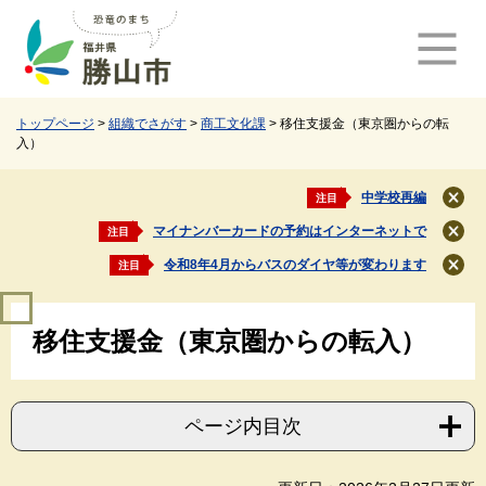
ペ
メ
ー
ニ
ジ
ュ
の
ー
先
を
頭
飛
トップページ
>
組織でさがす
>
商工文化課
>
移住支援金（東京圏からの転
入）
で
ば
す
し
。
て
中学校再編
注目
閉
本
じ
マイナンバーカードの予約はインターネットで
注目
文
閉
る
じ
へ
令和8年4月からバスのダイヤ等が変わります
注目
閉
る
じ
本
る
移住支援金（東京圏からの転入）
文
ページ内目次