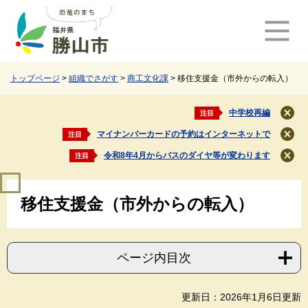
ペ
メ
ー
ニ
ジ
ュ
の
ー
先
を
頭
飛
トップページ
>
組織でさがす
>
商工文化課
>
移住支援金（市外からの転入）
で
ば
す
し
中学校再編
注目
閉
。
て
じ
マイナンバーカードの予約はインターネットで
注目
本
閉
る
文
じ
令和8年4月からバスのダイヤ等が変わります
注目
閉
る
へ
じ
本
る
移住支援金（市外からの転入）
文
ページ内目次
更新日：2026年1月6日更新