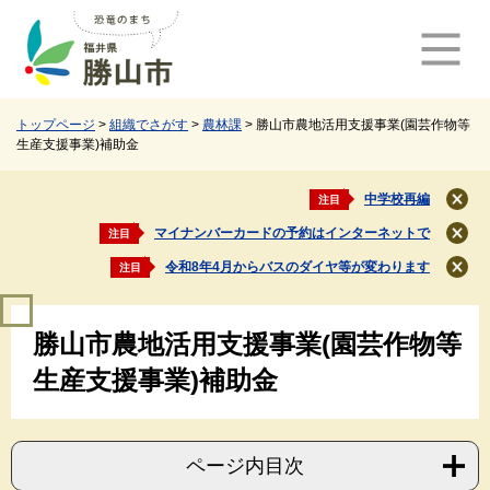
ペ
メ
ー
ニ
ジ
ュ
の
ー
先
を
頭
飛
トップページ
>
組織でさがす
>
農林課
>
勝山市農地活用支援事業(園芸作物等
生産支援事業)補助金
で
ば
す
し
。
て
中学校再編
注目
閉
本
じ
マイナンバーカードの予約はインターネットで
注目
文
閉
る
じ
へ
令和8年4月からバスのダイヤ等が変わります
注目
閉
る
じ
本
る
勝山市農地活用支援事業(園芸作物等
文
生産支援事業)補助金
ページ内目次