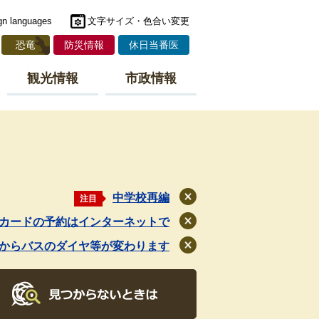
gn languages
文字サイズ・色合い変更
恐竜
防災情報
休日当番医
観光情報
市政情報
中学校再編
注目
閉
じ
カードの予約はインターネットで
閉
る
じ
月からバスのダイヤ等が変わります
閉
る
じ
る