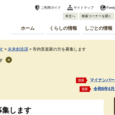
ご利用ガイド
サイトマップ
Forei
本文へ
検索コーナーを開く
ホーム
くらしの情報
しごとの情報
す
>
未来創造課
>
市内音楽家の方を募集します
す
マイナンバー
注目
令和8年4
注目
募集します