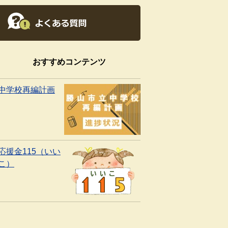
おすすめコンテンツ
中学校再編計画
応援金115（いい
こ）