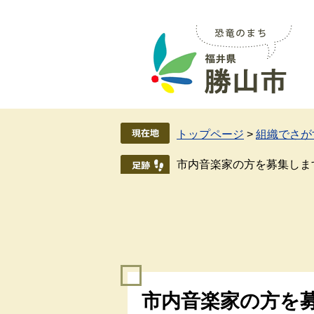
ペ
メ
ー
ニ
ジ
ュ
の
ー
先
を
頭
飛
で
ば
す
し
トップページ
>
組織でさが
。
て
本
市内音楽家の方を募集しま
文
へ
本
市内音楽家の方を
文