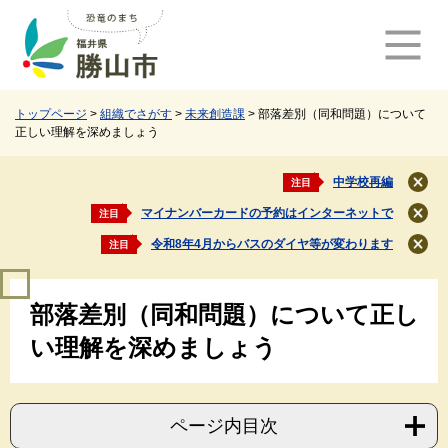
ペ
メ
ー
ニ
ジ
ュ
の
ー
先
を
頭
飛
トップページ
>
組織でさがす
>
未来創造課
>
部落差別（同和問題）について
正しい理解を深めましょう
で
ば
す
し
。
て
中学校再編
注目
閉
本
じ
マイナンバーカードの予約はインターネットで
注目
文
閉
る
じ
へ
令和8年4月からバスのダイヤ等が変わります
注目
閉
る
じ
本
る
部落差別（同和問題）について正し
文
い理解を深めましょう
ページ内目次