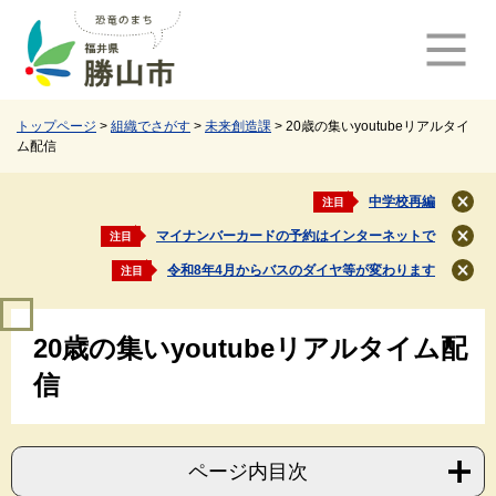
ペ
メ
ー
ニ
ジ
ュ
の
ー
先
を
頭
飛
トップページ
>
組織でさがす
>
未来創造課
>
20歳の集いyoutubeリアルタイ
ム配信
で
ば
す
し
。
て
中学校再編
注目
閉
本
じ
マイナンバーカードの予約はインターネットで
注目
文
閉
る
じ
へ
令和8年4月からバスのダイヤ等が変わります
注目
閉
る
じ
本
る
20歳の集いyoutubeリアルタイム配
文
信
ページ内目次