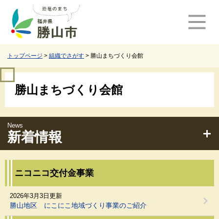
ペ
メ
ー
ニ
ジ
ュ
の
ー
先
を
頭
飛
トップページ
>
組織でさがす
>
勝山まちづくり会館
で
ば
す
し
本
。
て
勝山まちづくり会館
文
本
文
へ
新着情報
ニコニコ交付金事業
2026年3月3日更新
勝山地区 にこにこ地域づくり事業のご紹介