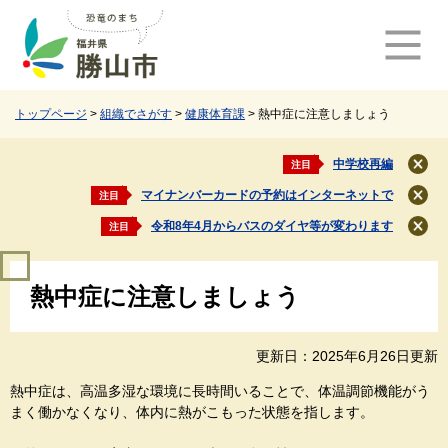
ペ
メ
ー
ニ
ジ
ュ
の
ー
先
を
頭
飛
トップページ
>
組織でさがす
>
健康体育課
>
熱中症に注意しましょう
で
ば
す
し
中学校再編
注目
閉
。
て
じ
マイナンバーカードの予約はインターネットで
注目
本
閉
る
文
じ
令和8年4月からバスのダイヤ等が変わります
注目
閉
る
へ
じ
本
る
熱中症に注意しましょう
文
更新日：2025年6月26日更新
熱中症は、高温多湿な環境に長時間いることで、体温調節機能がう
まく働かなくなり、体内に熱がこもった状態を指します。