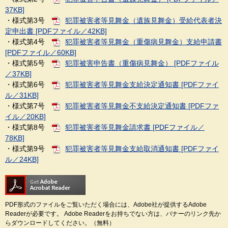
37KB]
・様式第3号
犯罪被害者等見舞金（遺族見舞金）受給代表者決
定申出書 [PDFファイル／42KB]
・様式第4号
犯罪被害者等見舞金（重傷病見舞金）支給申請書
[PDFファイル／60KB]
・様式第5号
犯罪被害申告書（重傷病見舞金） [PDFファイル
／37KB]
・様式第6号
犯罪被害者等見舞金支給決定通知書 [PDFファイ
ル／31KB]
・様式第7号
犯罪被害者等見舞金不支給決定通知書 [PDFファ
イル／20KB]
・様式第8号
犯罪被害者等見舞金請求書 [PDFファイル／
78KB]
・様式第9号
犯罪被害者等見舞金支給取消通知書 [PDFファイ
ル／24KB]
PDF形式のファイルをご覧いただく場合には、Adobe社が提供するAdobe
Readerが必要です。
Adobe Readerをお持ちでない方は、バナーのリンク先か
らダウンロードしてください。（無料）