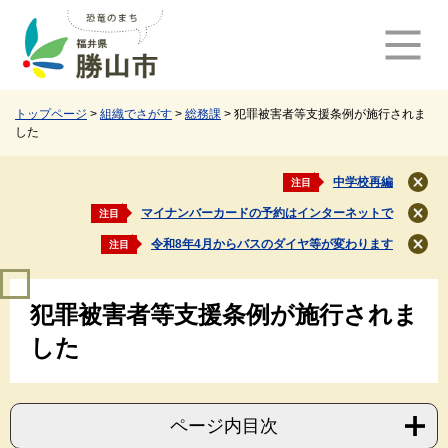
ペ
メ
ー
ニ
ジ
ュ
の
ー
先
を
頭
飛
トップページ
>
組織でさがす
>
総務課
>
犯罪被害者等支援条例が施行されま
した
で
ば
す
し
。
て
中学校再編
注目
閉
本
じ
マイナンバーカードの予約はインターネットで
注目
文
閉
る
じ
へ
令和8年4月からバスのダイヤ等が変わります
注目
閉
る
じ
本
る
犯罪被害者等支援条例が施行されま
文
した
ページ内目次