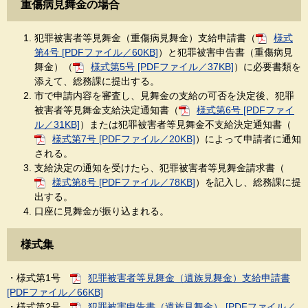
重傷病見舞金の場合
犯罪被害者等見舞金（重傷病見舞金）支給申請書（
様式
第4号 [PDFファイル／60KB]
）と犯罪被害申告書（重傷病見
舞金）（
様式第5号 [PDFファイル／37KB]
）に必要書類を
添えて、総務課に提出する。
市で申請内容を審査し、見舞金の支給の可否を決定後、犯罪
被害者等見舞金支給決定通知書（
様式第6号 [PDFファイ
ル／31KB]
）または犯罪被害者等見舞金不支給決定通知書（
様式第7号 [PDFファイル／20KB]
）によって申請者に通知
される。
支給決定の通知を受けたら、犯罪被害者等見舞金請求書（
様式第8号 [PDFファイル／78KB]
）を記入し、総務課に提
出する。
口座に見舞金が振り込まれる。
様式集
・様式第1号
犯罪被害者等見舞金（遺族見舞金）支給申請書
[PDFファイル／66KB]
・様式第2号
犯罪被害申告書（遺族見舞金） [PDFファイル／