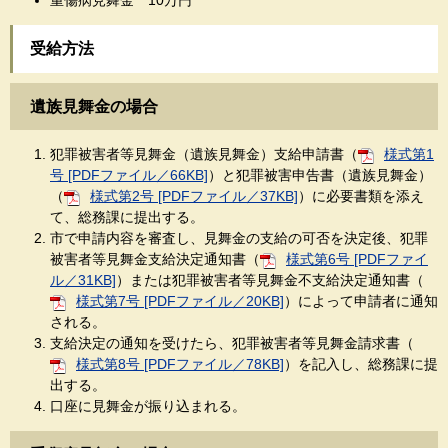
重傷病見舞金 10万円
受給方法
遺族見舞金の場合
犯罪被害者等見舞金（遺族見舞金）支給申請書（
様式第1
号 [PDFファイル／66KB]
）と犯罪被害申告書（遺族見舞金）
（
様式第2号 [PDFファイル／37KB]
）に必要書類を添え
て、総務課に提出する。
市で申請内容を審査し、見舞金の支給の可否を決定後、犯罪
被害者等見舞金支給決定通知書（
様式第6号 [PDFファイ
ル／31KB]
）または犯罪被害者等見舞金不支給決定通知書（
様式第7号 [PDFファイル／20KB]
）によって申請者に通知
される。
支給決定の通知を受けたら、犯罪被害者等見舞金請求書（
様式第8号 [PDFファイル／78KB]
）を記入し、総務課に提
出する。
口座に見舞金が振り込まれる。