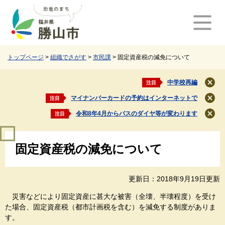
ペ
メ
ー
ニ
ジ
ュ
の
ー
先
を
頭
飛
トップページ
>
組織でさがす
>
市民課
>
固定資産税の減免について
で
ば
す
し
中学校再編
注目
閉
。
て
じ
マイナンバーカードの予約はインターネットで
注目
本
閉
る
文
じ
令和8年4月からバスのダイヤ等が変わります
注目
閉
る
へ
じ
本
る
固定資産税の減免について
文
更新日：2018年9月19日更新
災害などにより固定資産に甚大な被害（全壊、半壊程度）を受け
た場合、固定資産税（都市計画税を含む）を減免する制度がありま
す。