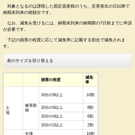
対象となるのは課税した固定資産税のうち、災害発生の日以降で
納期未到来の税額分です。
なお、減免を受けるには、納期未到来の納期限の7日前までに申請
が必要です。
下記の損害の程度に応じて減免率に記載する割合で減免されま
す。
表のサイズを切り替える
減免
損害の程度
率
10分の8以上
10割
被害面
10分の6以上
8割
土
積
地
10分の4以上
6割
10分の2以上
2割
全壊
10割