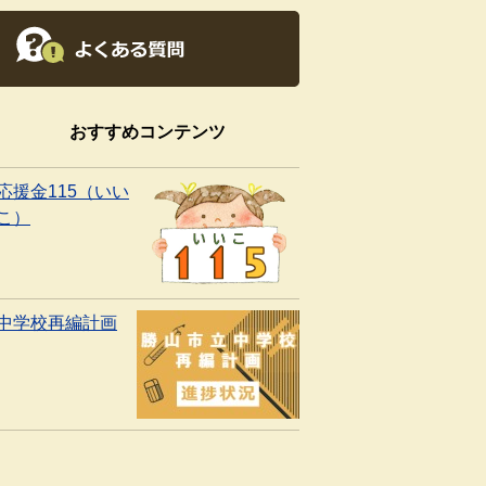
おすすめコンテンツ
応援金115（いい
こ）
中学校再編計画