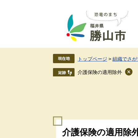
ペ
メ
ー
ニ
ジ
ュ
の
ー
先
を
頭
飛
で
ば
す
し
トップページ
>
組織でさが
。
て
本
介護保険の適用除外
文
へ
本
介護保険の適用除
文