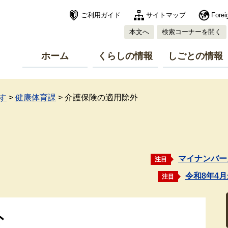
ご利用ガイド
サイトマップ
Forei
本文へ
検索コーナーを開く
ホーム
くらしの情報
しごとの情報
す
>
健康体育課
>
介護保険の適用除外
マイナンバー
注目
令和8年4
注目
外