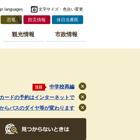
gn languages
文字サイズ・色合い変更
恐竜
防災情報
休日当番医
観光情報
市政情報
中学校再編
注目
閉
じ
カードの予約はインターネットで
閉
る
じ
月からバスのダイヤ等が変わります
閉
る
じ
る