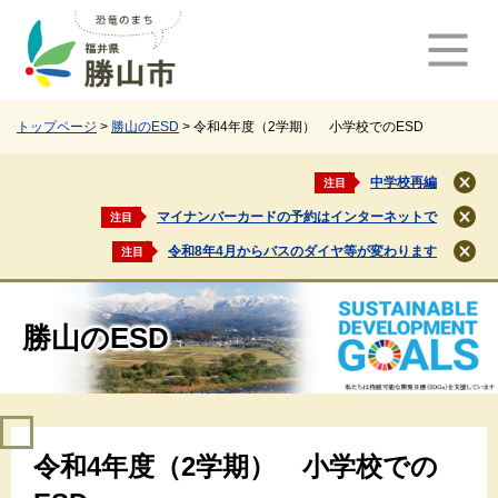
ペ
メ
ー
ニ
ジ
ュ
の
ー
先
を
頭
飛
トップページ
>
勝山のESD
>
令和4年度（2学期） 小学校でのESD
で
ば
す
し
中学校再編
注目
閉
。
て
じ
マイナンバーカードの予約はインターネットで
注目
本
閉
る
文
じ
令和8年4月からバスのダイヤ等が変わります
注目
閉
る
へ
じ
る
勝山のESD
本
令和4年度（2学期） 小学校での
文