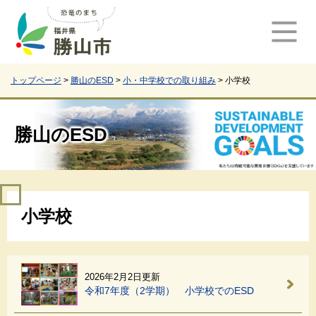
ペ
メ
ー
ニ
ジ
ュ
の
ー
先
を
頭
飛
トップページ
>
勝山のESD
>
小・中学校での取り組み
>
小学校
で
ば
す
し
。
て
勝山のESD
本
文
へ
本
小学校
文
2026年2月2日更新
令和7年度（2学期） 小学校でのESD