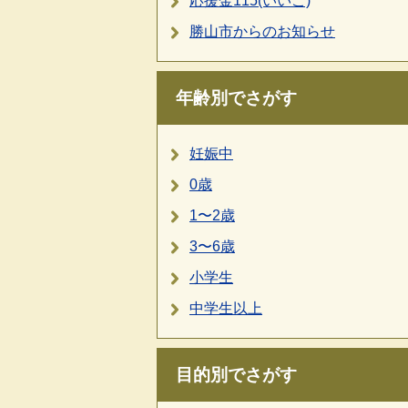
応援金115(いいこ)
勝山市からのお知らせ
年齢別でさがす
妊娠中
0歳
1〜2歳
3〜6歳
小学生
中学生以上
目的別でさがす