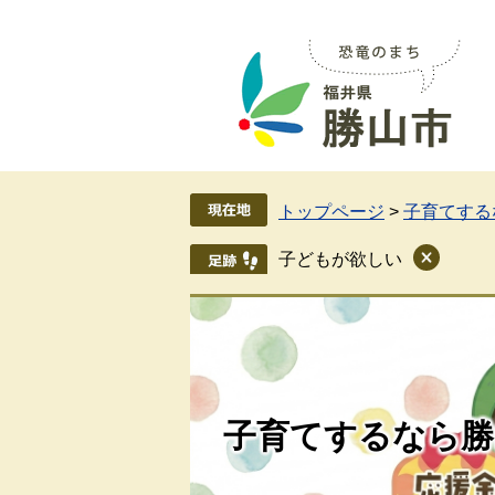
ペ
メ
ー
ニ
ジ
ュ
の
ー
先
を
頭
飛
で
ば
す
し
トップページ
>
子育てする
。
て
本
子どもが欲しい
文
へ
子育てするなら勝