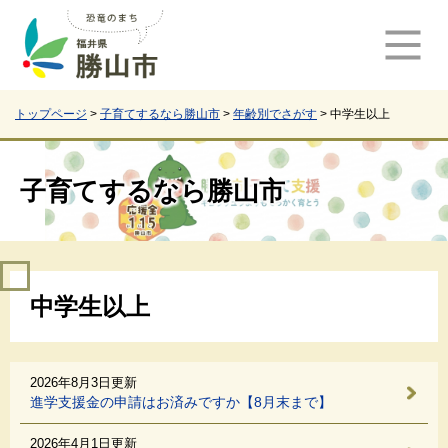
ペ
メ
ー
ニ
ジ
ュ
の
ー
先
を
頭
飛
トップページ
>
子育てするなら勝山市
>
年齢別でさがす
>
中学生以上
で
ば
す
し
。
て
子育てするなら勝山市
本
文
へ
本
中学生以上
文
2026年8月3日更新
進学支援金の申請はお済みですか【8月末まで】
2026年4月1日更新