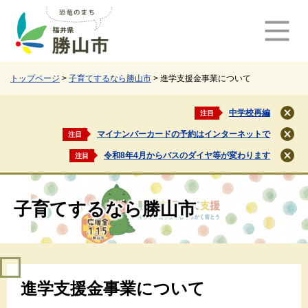
ペ
メ
ー
ニ
ジ
ュ
の
ー
先
を
頭
飛
トップページ
>
子育てするなら勝山市
>
進学支援金事業について
で
ば
す
し
中学校再編
注目
閉
。
て
じ
マイナンバーカードの予約はインターネットで
注目
本
閉
る
文
じ
令和8年4月からバスのダイヤ等が変わります
注目
閉
る
へ
じ
る
子育てするなら勝山市
本
進学支援金事業について
文