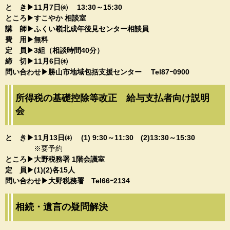
と き▶11月7日㈮ 13:30～15:30
ところ▶すこやか 相談室
講 師▶ふくい嶺北成年後見センター相談員
費 用▶無料
定 員▶3組（相談時間40分）
締 切▶11月6日㈭
​​問い合わせ▶勝山市地域包括支援センター Tel87ｰ0900​
所得税の基礎控除等改正 給与支払者向け説明
会
と き▶11月13日㈭ (1) 9:30～11:30 (2)13:30～15:30​
※要予約
ところ▶大野税務署 1階会議室​
定 員▶(1)(2)各15人
問い合わせ▶大野税務署​ Tel66ｰ2134​
相続・遺言の疑問解決