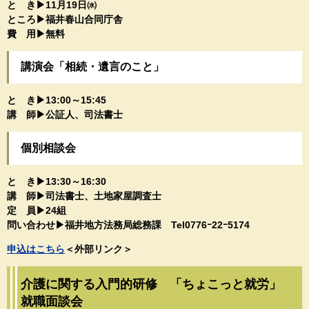
と き▶11月19日㈬
ところ▶福井春山合同庁舎​
費 用▶無料
​講演会「相続・遺言のこと」
と き▶13:00～15:45​
​講 師▶公証人、司法書士​
個別相談会
と き▶13:30～16:30​
​講 師▶司法書士、土地家屋調査士
定 員▶24組
問い合わせ▶福井地方法務局総務課​​ Tel0776ｰ22ｰ5174​
申込はこちら​
＜外部リンク＞
介護に関する入門的研修 「ちょこっと就労」
就職面談会