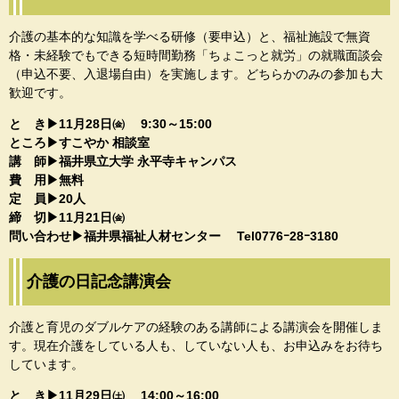
介護の基本的な知識を学べる研修（要申込）と、福祉施設で無資
格・未経験でもできる短時間勤務「ちょこっと就労」の就職面談会
（申込不要、入退場自由）を実施します。どちらかのみの参加も大
歓迎です。
と き▶11月28日㈮ 9:30～15:00​
ところ▶すこやか 相談室
講 師▶福井県立大学 永平寺キャンパス​
費 用▶無料
定 員▶20人
締 切▶11月21日㈮
​​問い合わせ▶福井県福祉人材センター​ Tel0776ｰ28ｰ3180​
介護の日記念講演会
介護と育児のダブルケアの経験のある講師による講演会を開催しま
す。現在介護をしている人も、していない人も、お申込みをお待ち
しています。
と き▶11月29日㈯ 14:00～16:00​