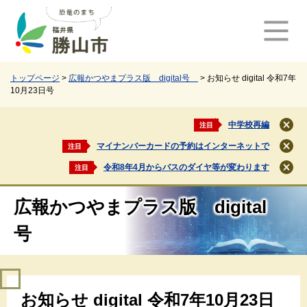
ペ
メ
ー
ニ
ジ
ュ
の
ー
先
を
頭
飛
トップページ
>
広報かつやまプラス版 digital号
>
お知らせ digital 令和7年
10月23日号
で
ば
す
し
。
て
中学校再編
注目
閉
本
じ
マイナンバーカードの予約はインターネットで
注目
文
閉
る
じ
へ
令和8年4月からバスのダイヤ等が変わります
注目
閉
る
じ
る
広報かつやまプラス版 digital
号
本
お知らせ digital 令和7年10月23日
文