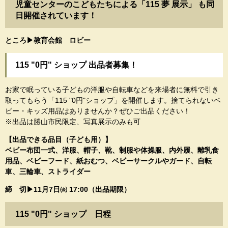
児童センターのこどもたちによる「115 夢 展示」 も同
日開催されています！
ところ▶教育会館 ロビー
115 "0円" ショップ 出品者募集！
お家で眠っている子どもの洋服や自転車などを来場者に無料で引き
取ってもらう「115 "0円"ショップ」を開催します。捨てられないベ
ビー・キッズ用品はありませんか？ぜひご出品ください！
※出品は勝山市民限定、写真展示のみも可
【出品できる品目（子ども用）】
ベビー布団一式、洋服、帽子、靴、制服や体操服、内外履、離乳食
用品、ベビーフード、紙おむつ、ベビーサークルやガード、自転
車、三輪車、ストライダー
締 切▶11月7日㈮ 17:00（出品期限）
​115 "0円" ショップ 日程