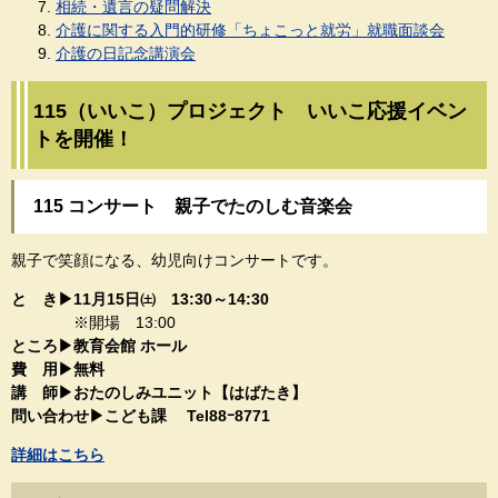
相続・遺言の疑問解決
介護に関する入門的研修「ちょこっと就労」就職面談会
介護の日記念講演会
115（いいこ）プロジェクト いいこ応援イベン
トを開催！
115 コンサート 親子でたのしむ音楽会
親子で笑顔になる、幼児向けコンサートです。​
と き▶11月15日㈯ 13:30～14:30​
※開場 13:00
ところ▶教育会館 ホール​
費 用▶無料
講 師▶おたのしみユニット【はばたき】​
問い合わせ▶こども課 Tel88ｰ8771​
詳細はこちら