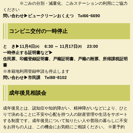
※ごみの分別・減量化、ごみステーションの利用にご協力
ください
問い合わせ▶ビュークリーンおくえつ Tel66ｰ6690​
コンビニ交付の一時停止
​と き▶11月4日㈫ 6:30 ～ 11月17日㈪ 23:00
一時停止する証明書など▶
住民票、印鑑登録証明書、戸籍証明書、戸籍の附票、所得課税証明
書
※本籍地利用登録申請も停止します
問い合わせ▶市民課 Tel88ｰ8102​
成年後見相談会
成年後見とは、認知症や知的障がい、精神障がいなどにより、ひと
りで決めることに不安や心配を持つ人の財産管理や生活をサポート
する制度です。成年後見について知りたい人や普段の暮らしに不安
をお持ちの人は、この機会にお気軽にご相談ください。 ※要予約