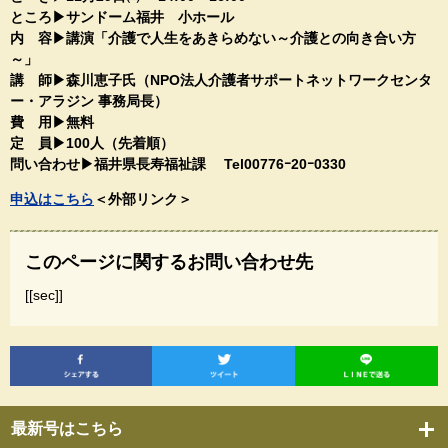
ところ▶サンドーム福井 小ホール​
内 容▶講演「介護で人生をあきらめない～介護との向き合い方
～」​
講 師▶森川恵子氏（NPO法人介護者サポートネットワークセンタ
ー・アラジン 事務局長）​
費 用▶無料
定 員▶100人（先着順）
​​問い合わせ▶福井県長寿福祉課​​ Tel00776ｰ20ｰ0330​
​​申込はこちら​
＜外部リンク＞
このページに関するお問い合わせ先
[[sec]]
最新号はこちら