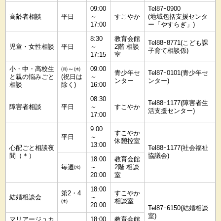
09:00
Tel87ｰ0900
高齢者相談
平日
～
すこやか
(地域包括支援センタ
17:00
ー「やすらぎ」)
8:30
教育会館
Tel88ｰ8771(こども課
児童・女性相談
平日
～
2階 相談
子育て相談係)
17:15
室
小・中・高校生
㈪～㈭
09:00
青少年セ
Tel87ｰ0101(青少年セ
と親の悩みごと
(祝日は
～
ンター
ンター)
相談
除く)
16:00
08:30
Tel88ｰ1177(障害者生
障害者相談
平日
～
すこやか
活支援センター)
17:00
9:00
すこやか
平日
～
休憩控室
13:00
心配ごと相談夜
Tel88ｰ1177(社会福祉
間（＊）
協議会)
18:00
教育会館
毎週㈬
～
2階 相談
20:00
室
18:00
第2・4
すこやか
結婚相談会
～
㈭
相談室
20:00
Tel87ｰ6150(結婚相談
室)
マリアージュカ
18:00
教育会館