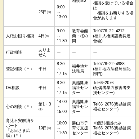
相談室2
相談を受けている場合
9:00
は
25日㈬
～
相談をお断りする場
13:00
合があります
9:00
教育会館
Tel0776ｰ22ｰ4212
人権お困り相談
4日㈬
～
蘭・桜の
(福井人権擁護委員連
11:30
間
合会)
ありま
行政相談
ー
ー
ー
せん
8:30
Tel0776ｰ22ｰ4988
福井地方
登記相談（＊）
平日
～
(福井地方法務局登記
法務局
17:15
部門)
8:30
奥越健康
Tel66ｰ2076
DV相談
平日
～
福祉セン
(配偶者暴力被害者支
17:15
ター
援センター)
14:00
奥越健康
第1・3
Tel66ｰ2076(奥越健康
心の相談（＊）
～
福祉セン
㈬
福祉センター)
15:00
ター
育児不安解消サ
10:00
勝山市子
※個別相談のみ
ポート
19日㈭
～
育て支援
Tel66ｰ2076(奥越健康
「お日さま広
11:30
センター
福祉センター)
場」(＊）