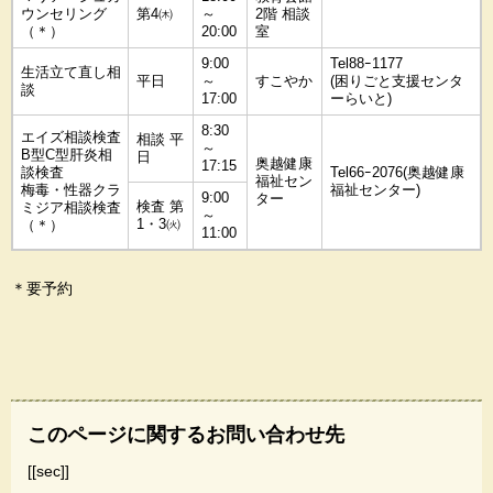
ウンセリング
第4㈭
～
2階 相談
（＊）
20:00
室
9:00
Tel88ｰ1177
生活立て直し相
平日
～
すこやか
(困りごと支援センタ
談
17:00
ーらいと)
8:30
エイズ相談検査
相談 平
～
B型C型肝炎相
日
奥越健康
17:15
談検査
Tel66ｰ2076(奥越健康
福祉セン
梅毒・性器クラ
福祉センター)
9:00
ター
検査 第
ミジア相談検査
～
1・3㈫
（＊）
11:00
＊要予約
このページに関するお問い合わせ先
[[sec]]