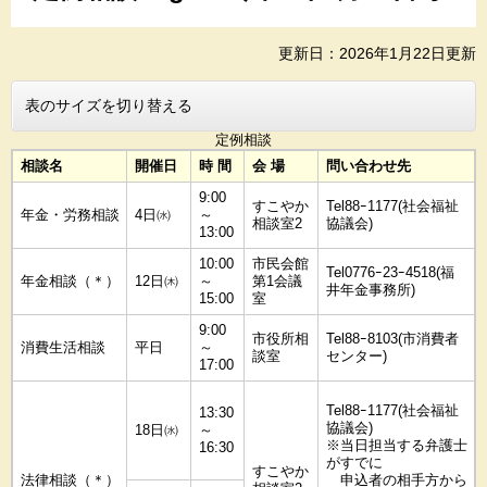
更新日：2026年1月22日更新
表のサイズを切り替える
定例相談
相談名
開催日
時 間
会 場
問い合わせ先
9:00
すこやか
Tel88ｰ1177(社会福祉
年金・労務相談
4日㈬
～
相談室2
協議会)
13:00
10:00
市民会館
Tel0776ｰ23ｰ4518(福
年金相談（＊）
12日㈭
～
第1会議
井年金事務所)
15:00
室
9:00
市役所相
Tel88ｰ8103(市消費者
消費生活相談
平日
～
談室
センター)
17:00
Tel88ｰ1177(社会福祉
13:30
協議会)
18日㈬
～
※当日担当する弁護士
16:30
がすでに
すこやか
法律相談（＊）
申込者の相手方から