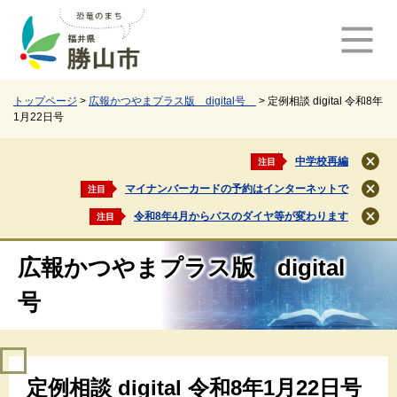
ペ
メ
ー
ニ
ジ
ュ
の
ー
先
を
頭
飛
トップページ
>
広報かつやまプラス版 digital号
>
定例相談 digital 令和8年
1月22日号
で
ば
す
し
。
て
中学校再編
注目
閉
本
じ
マイナンバーカードの予約はインターネットで
注目
文
閉
る
じ
へ
令和8年4月からバスのダイヤ等が変わります
注目
閉
る
じ
る
広報かつやまプラス版 digital
号
本
定例相談 digital 令和8年1月22日号
文