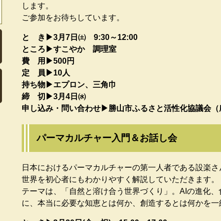
します。
ご参加をお待ちしています。
と き▶3月7日㈯ 9:30～12:00​
ところ▶すこやか 調理室​​
費 用▶500円
定 員▶10人​
持ち物▶エプロン、三角巾​
締 切▶3月4日㈬​
申し込み・​問い合わせ▶勝山市ふるさと活性化協議会（農林課内
パーマカルチャー入門＆お話し会
日本におけるパーマカルチャーの第一人者である設楽さ
世界を初心者にもわかりやすく解説していただきます。
テーマは、「自然と溶け合う世界づくり」。AIの進化
に、本当に必要な知恵とは何か、創造するとは何かを一