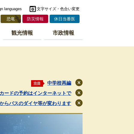
gn languages
文字サイズ・色合い変更
恐竜
防災情報
休日当番医
観光情報
市政情報
中学校再編
注目
閉
じ
カードの予約はインターネットで
閉
る
じ
月からバスのダイヤ等が変わります
閉
る
じ
る