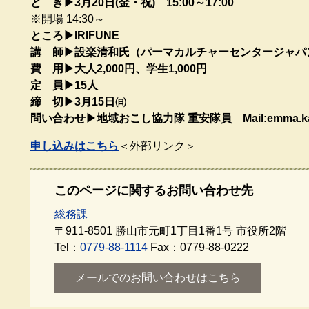
と き▶3月20日(金・祝) 15:00～17:00
※開場 14:30～​
ところ▶IRIFUNE ​
講 師▶設楽清和氏（パーマカルチャーセンタージャパン
費 用▶大人2,000円、学生1,000円​
定 員▶15人​
締 切▶3月15日㈰​
問い合わせ▶地域おこし協力隊 重安隊員 Mail:emma.katsuy
申し込みはこちら
＜外部リンク＞
このページに関するお問い合わせ先
総務課
〒911-8501
勝山市元町1丁目1番1号 市役所2階
Tel：
0779-88-1114
Fax：0779-88-0222
メールでのお問い合わせはこちら