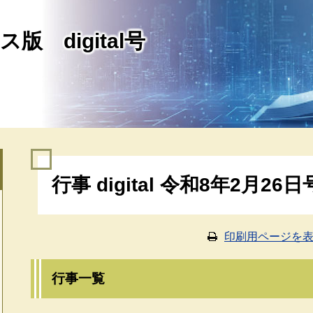
版 digital号
本
行事 digital 令和8年2月26日
文
印刷用ページを
行事一覧