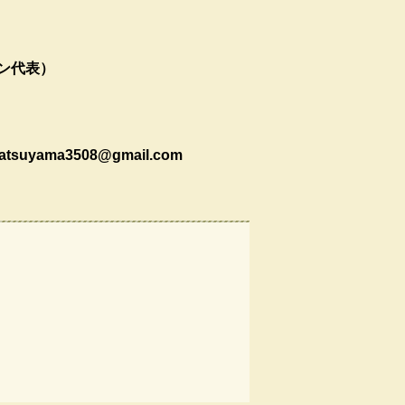
代表）​
ama3508@gmail.com ​