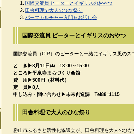
国際交流員 ピーターとイギリスのおやつ
田舎料理で大人のひな祭り
パーマカルチャー入門＆お話し会
国際交流員 ピーターとイギリスのおやつ
国際交流員（CIR）のピーターと一緒にイギリス風のス
と き▶3月11日㈬ 13:00～15:00​
ところ▶平泉寺まちづくり会館​
費 用▶500円（材料代）
定 員▶8人​​
申し込み・​問い合わせ▶未来創造課​​ Tel88ｰ1115​
田舎料理で大人のひな祭り
勝山市ふるさと活性化協議会が、田舎料理を大人のひな