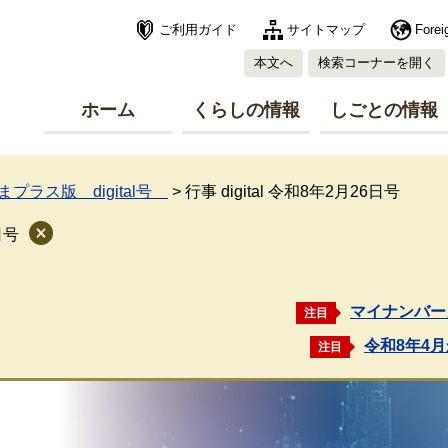
ご利用ガイド
サイトマップ
Forei
本文へ
検索コーナーを開く
ホーム
くらしの情報
しごとの情報
プラス版 digital号
>
行事 digital 令和8年2月26日号
日号
マイナンバー
注目
令和8年4
注目