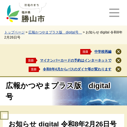
ペ
メ
ー
ニ
ジ
ュ
の
ー
先
を
頭
飛
トップページ
>
広報かつやまプラス版 digital号
>
お知らせ digital 令和8年
2月26日号
で
ば
す
し
。
て
中学校再編
注目
閉
本
じ
マイナンバーカードの予約はインターネットで
注目
文
閉
る
じ
へ
令和8年4月からバスのダイヤ等が変わります
注目
閉
る
じ
る
広報かつやまプラス版 digital
号
本
お知らせ digital 令和8年2月26日号
文