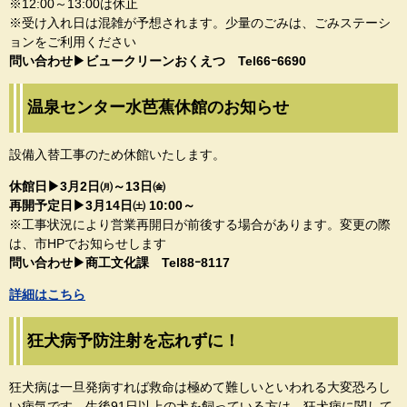
※12:00～13:00は休止
​※受け入れ日は混雑が予想されます。少量のごみは、ごみステーシ
ョンをご利用ください
問い合わせ▶ビュークリーンおくえつ Tel66ｰ6690​
温泉センター水芭蕉休館のお知らせ
設備入替工事のため休館いたします。
休館日▶3月2日㈪～13日㈮
再開予定日▶3月14日㈯ 10:00～
※工事状況により営業再開日が前後する場合があります。変更の際
は、市HPでお知らせします
​​問い合わせ▶商工文化課 Tel88ｰ8117​
詳細はこちら
狂犬病予防注射を忘れずに！
狂犬病は一旦発病すれば救命は極めて難しいといわれる大変恐ろし
い病気です。生後91日以上の犬を飼っている方は、狂犬病に関して