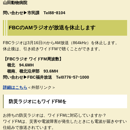
山田動物病院
​​問い合わせ▶市民課​ Tel88ｰ8104
FBCのAMラジオが放送を休止します
FBCラジオは3月16日㈪からAM放送（864kHz）を休止します。
休止後は、引き続きワイドFMで聴くことができます。
【FBCラジオ ワイドFM周波数】
嶺北 94.6MH
嶺南、嶺北沿岸部 93.6MH
問い合わせ▶FBC福井放送 Tel0776ｰ57ｰ1000
詳細はこちら
＜外部リンク＞
防災ラジオにもワイドFMを
お持ちの防災ラジオは、ワイドFMに対応していますか？
ワイドFMは、災害や電波障害が発生したときにも電波が届きやすい
仕組みで放送されています。