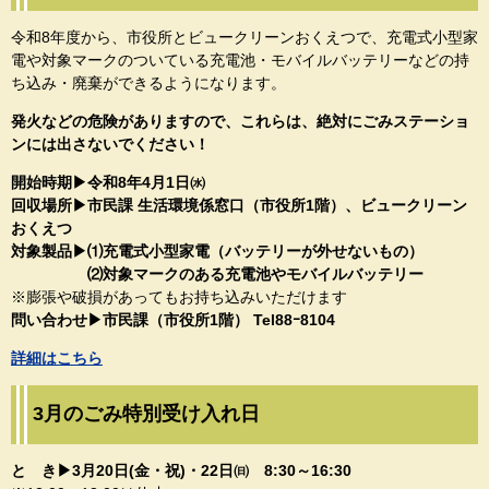
令和8年度から、市役所とビュークリーンおくえつで、充電式小型家
電や対象マークのついている充電池・モバイルバッテリーなどの持
ち込み・廃棄ができるようになります。
発火などの危険がありますので、これらは、絶対にごみステーショ
ンには出さないでください！​
開始時期▶令和8年4月1日㈬
回収場所▶市民課 生活環境係窓口（市役所1階）、ビュークリーン
おくえつ
対象製品▶⑴充電式小型家電（バッテリーが外せないもの）
⑵対象マークのある充電池やモバイルバッテリー
※膨張や破損があってもお持ち込みいただけます
問い合わせ▶市民課（市役所1階） Tel88ｰ8104​
詳細はこちら
3月のごみ特別受け入れ日
​と き▶3月20日(金・祝)・22日㈰ 8:30～16:30​