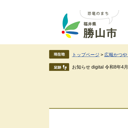
ペ
メ
ー
ニ
ジ
ュ
の
ー
先
を
頭
飛
で
ば
す
し
トップページ
>
広報かつやま
。
て
本
お知らせ digital 令和8年4
文
へ