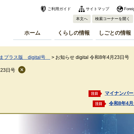
ご利用ガイド
サイトマップ
Forei
本文へ
検索コーナーを開く
ホーム
くらしの情報
しごとの情報
プラス版 digital号
>
お知らせ digital 令和8年4月23日号
月23日号
マイナンバー
注目
令和8年4
注目