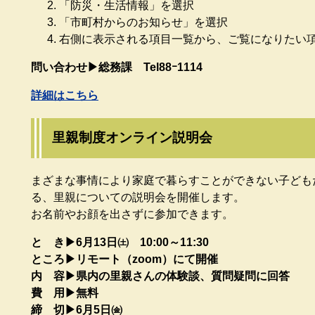
「防災・生活情報」を選択
「市町村からのお知らせ」を選択
右側に表示される項目一覧から、ご覧になりたい
問い合わせ▶総務課 Tel88ｰ1114
詳細はこちら
里親制度オンライン説明会
まざまな事情により家庭で暮らすことができない子ども
る、里親についての説明会を開催します。
お名前やお顔を出さずに参加できます。​
と き▶6月13日㈯ 10:00～11:30
ところ▶リモート（zoom）にて開催​
内 容▶県内の里親さんの体験談、質問疑問に回答
費 用▶無料
締 切▶6月5日㈮​