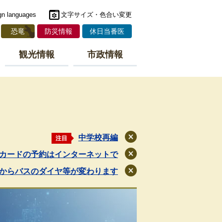
gn languages
文字サイズ・色合い変更
恐竜
防災情報
休日当番医
観光情報
市政情報
中学校再編
注目
閉
じ
カードの予約はインターネットで
閉
る
じ
月からバスのダイヤ等が変わります
閉
る
じ
る