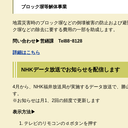
ブロック塀等解体事業
地震災害時のブロック塀などの倒壊被害の防止および避
ク塀などの除去に要する費用の一部を助成します。​
問い合わせ▶営繕課 Tel88ｰ8128
詳細はこちら
NHKデータ放送でお知らせを配信します
4月から、NHK福井放送局が実施するデータ放送で、勝
す。
※お知らせは月1、2回の頻度で更新します​
表示方法▶
テレビのリモコンのｄボタンを押す