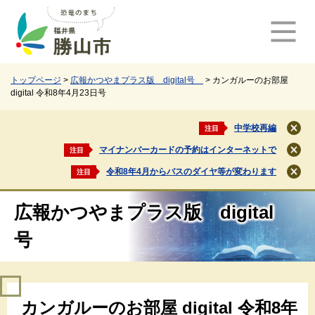
ペ
メ
ー
ニ
ジ
ュ
の
ー
先
を
頭
飛
トップページ
>
広報かつやまプラス版 digital号
>
カンガルーのお部屋
digital 令和8年4月23日号
で
ば
す
し
。
て
中学校再編
注目
閉
本
じ
マイナンバーカードの予約はインターネットで
注目
文
閉
る
じ
へ
令和8年4月からバスのダイヤ等が変わります
注目
閉
る
じ
る
広報かつやまプラス版 digital
号
本
カンガルーのお部屋 digital 令和8年
文