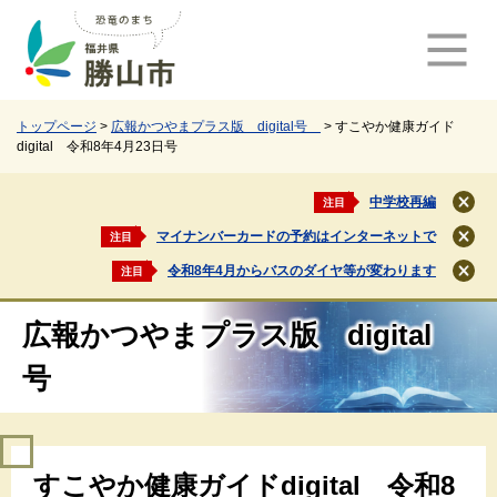
ペ
メ
ー
ニ
ジ
ュ
の
ー
先
を
頭
飛
トップページ
>
広報かつやまプラス版 digital号
>
すこやか健康ガイド
digital 令和8年4月23日号
で
ば
す
し
。
て
中学校再編
注目
閉
本
じ
マイナンバーカードの予約はインターネットで
注目
文
閉
る
じ
へ
令和8年4月からバスのダイヤ等が変わります
注目
閉
る
じ
る
広報かつやまプラス版 digital
号
本
すこやか健康ガイドdigital 令和8
文