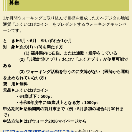
募集
1か月間ウォーキングに取り組んで目標を達成した方へデジタル地域
通貨「ふくいはぴコイン」をプレゼントするウォーキングキャンペ
ーンです。
と き▶5月～6月 ※いずれか1か月
対 象▶次の(1)～(3)を満たす方
(1) 福井県内に在住、または通勤・通学をしている
(2)「歩数計測アプリ」および「ふくアプリ」が使用可能で
ある
(3) ウォーキング活動を行うのに支障がない（医師から運動
を止められていない方）
費 用▶無料
景品▶ふくいはぴコイン
・64歳以下：500pt
・令和8年度中に65歳以上となる方：1000pt
申込期間▶活動期間の前月末まで（例：5月参加の場合4月30日ま
で）
申込方法▶はぴウォーク2026マイページから
はぴウォーク2026マイページはこちら
＜外部リンク＞