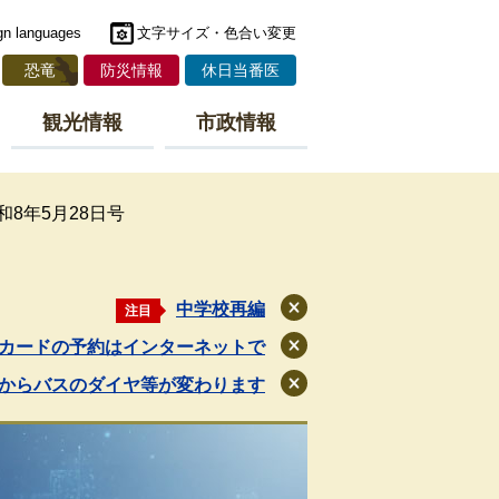
gn languages
文字サイズ・色合い変更
恐竜
防災情報
休日当番医
観光情報
市政情報
令和8年5月28日号
中学校再編
注目
閉
じ
カードの予約はインターネットで
閉
る
じ
月からバスのダイヤ等が変わります
閉
る
じ
る