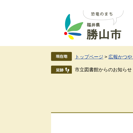
ペ
メ
ー
ニ
ジ
ュ
の
ー
先
を
頭
飛
で
ば
す
し
トップページ
>
広報かつやま
。
て
本
市立図書館からのお知らせ dig
文
へ