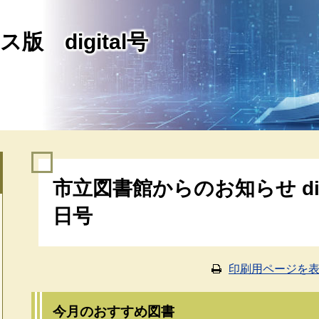
版 digital号
本
市立図書館からのお知らせ digi
文
日号
印刷用ページを
今月のおすすめ図書​