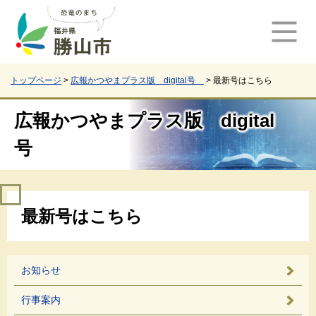
ペ
メ
ー
ニ
ジ
ュ
の
ー
先
を
頭
飛
トップページ
>
広報かつやまプラス版 digital号
>
最新号はこちら
で
ば
す
し
広報かつやまプラス版 digital
。
て
本
号
文
へ
本
最新号はこちら
文
お知らせ
行事案内