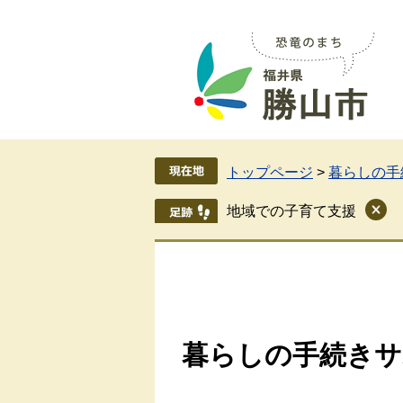
ペ
メ
ー
ニ
ジ
ュ
の
ー
先
を
頭
飛
で
ば
す
し
トップページ
>
暮らしの手
。
て
本
地域での子育て支援
文
へ
暮らしの手続きサ