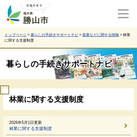
ペ
メ
ー
ニ
ジ
ュ
の
ー
先
を
頭
飛
トップページ
>
暮らしの手続きサポートナビ
>
産業などに関する情報
>
林業
に関する支援制度
で
ば
す
し
。
て
本
暮らしの手続きサポートナビ
文
へ
本
林業に関する支援制度
文
2026年5月1日更新
林業に関する支援制度