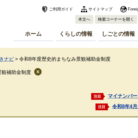
ご利用ガイド
サイトマップ
Forei
本文へ
検索コーナーを開く
ホーム
くらしの情報
しごとの情報
きナビ
>
令和8年度歴史的まちなみ景観補助金制度
景観補助金制度
マイナンバー
注目
令和8年4
注目