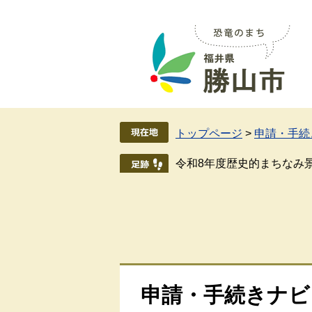
ペ
メ
ー
ニ
ジ
ュ
の
ー
先
を
頭
飛
で
ば
す
し
トップページ
>
申請・手続
。
て
本
令和8年度歴史的まちなみ
文
へ
申請・手続きナビ