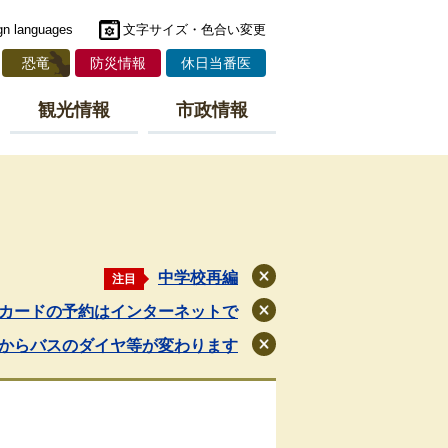
gn languages
文字サイズ・色合い変更
恐竜
防災情報
休日当番医
観光情報
市政情報
中学校再編
注目
閉
じ
カードの予約はインターネットで
閉
る
じ
月からバスのダイヤ等が変わります
閉
る
じ
る