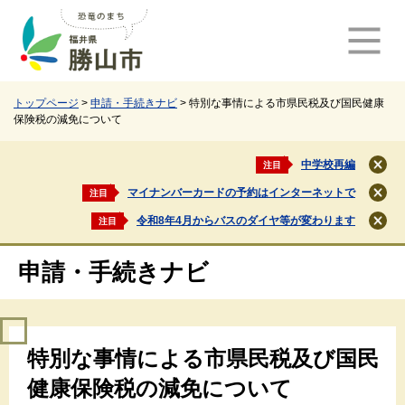
ペ
メ
ー
ニ
ジ
ュ
の
ー
先
を
頭
飛
トップページ
>
申請・手続きナビ
>
特別な事情による市県民税及び国民健康
保険税の減免について
で
ば
す
し
。
て
中学校再編
注目
閉
本
じ
マイナンバーカードの予約はインターネットで
注目
文
閉
る
じ
へ
令和8年4月からバスのダイヤ等が変わります
注目
閉
る
じ
る
申請・手続きナビ
本
特別な事情による市県民税及び国民
文
健康保険税の減免について